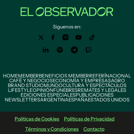
Siguenos en:
HOME
MEMBER
BENEFICIOS MEMBER
REFERÍ
NACIONAL
CAFÉ Y NEGOCIOS
ECONOMÍA Y EMPRESAS
AGRO
BRAND STUDIO
MUNDO
CULTURA Y ESPECTÁCULOS
LIFESTYLE
OPINIÓN
FÚNEBRES
REMATES Y LEGALES
EDICIONES ESPECIALES
PUBLICACIONES
NEWSLETTERS
ARGENTINA
ESPAÑA
ESTADOS UNIDOS
Políticas de Cookies
Políticas de Privacidad
Términos y Condiciones
Contacto