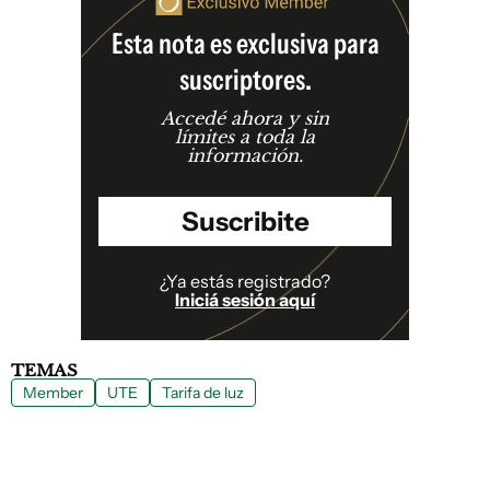
Esta nota es exclusiva para
suscriptores.
Accedé ahora y sin
límites a toda la
información.
Suscribite
¿Ya estás registrado?
Iniciá sesión aquí
TEMAS
Member
UTE
Tarifa de luz