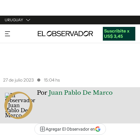
URUGUAY
Suscribite x
URUGUAY
US$ 3,45
ARGENTINA
ESPAÑA
ESTADOS UNIDOS
27 de julio 2023
15:04 hs
Por
Juan Pablo De Marco
Agregar El Observador en