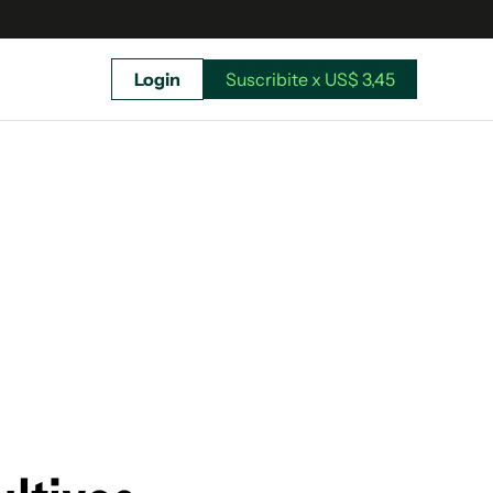
Login
Suscribite x US$ 3,45
uscríbete ahora a El Observador y elegí hasta
donde llegar.
Suscribite x US$ 3,45