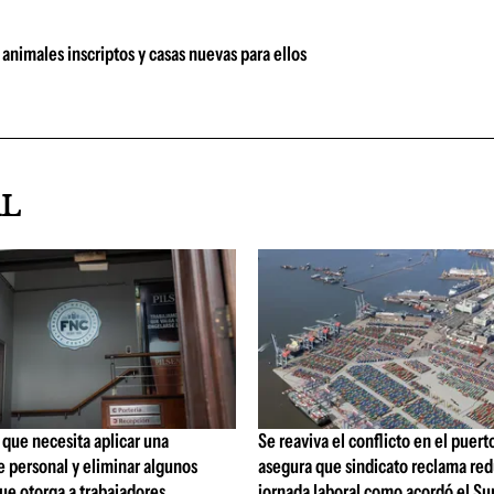
animales inscriptos y casas nuevas para ellos
AL
que necesita aplicar una
Se reaviva el conflicto en el puert
 personal y eliminar algunos
asegura que sindicato reclama red
ue otorga a trabajadores
jornada laboral como acordó el Su