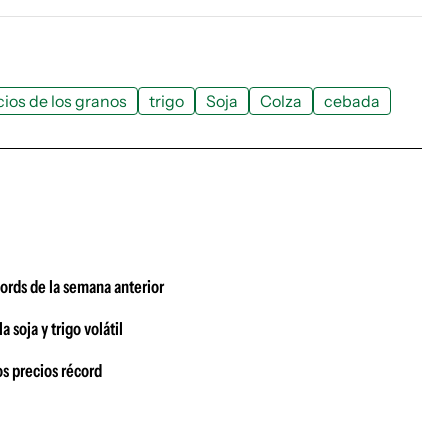
ios de los granos
trigo
Soja
Colza
cebada
écords de la semana anterior
 soja y trigo volátil
s precios récord