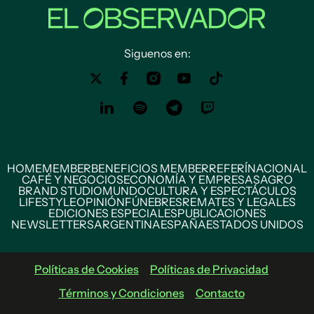
Siguenos en:
HOME
MEMBER
BENEFICIOS MEMBER
REFERÍ
NACIONAL
CAFÉ Y NEGOCIOS
ECONOMÍA Y EMPRESAS
AGRO
BRAND STUDIO
MUNDO
CULTURA Y ESPECTÁCULOS
LIFESTYLE
OPINIÓN
FÚNEBRES
REMATES Y LEGALES
EDICIONES ESPECIALES
PUBLICACIONES
NEWSLETTERS
ARGENTINA
ESPAÑA
ESTADOS UNIDOS
Políticas de Cookies
Políticas de Privacidad
Términos y Condiciones
Contacto