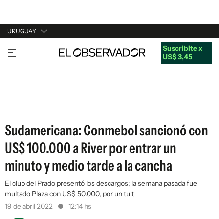
URUGUAY
Suscribite x
URUGUAY
US$ 3,45
ARGENTINA
ESPAÑA
ESTADOS UNIDOS
Sudamericana: Conmebol sancionó con
US$ 100.000 a River por entrar un
minuto y medio tarde a la cancha
El club del Prado presentó los descargos; la semana pasada fue
multado Plaza con US$ 50.000, por un tuit
19 de abril 2022
12:14 hs