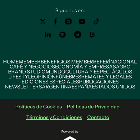
Siguenos en:
HOME
MEMBER
BENEFICIOS MEMBER
REFERÍ
NACIONAL
CAFÉ Y NEGOCIOS
ECONOMÍA Y EMPRESAS
AGRO
BRAND STUDIO
MUNDO
CULTURA Y ESPECTÁCULOS
LIFESTYLE
OPINIÓN
FÚNEBRES
REMATES Y LEGALES
EDICIONES ESPECIALES
PUBLICACIONES
NEWSLETTERS
ARGENTINA
ESPAÑA
ESTADOS UNIDOS
Políticas de Cookies
Políticas de Privacidad
Términos y Condiciones
Contacto