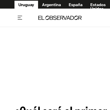
Uruguay
Argentina
España
Estados
Unidos
Home
Juegos 
Referí
Rugby
Fútbol
Básque
Mundial 2026
Tenis
Resultados Deportivos
Runnin
Fútbol internacional
Polidep
Copa Libertadores
Motor