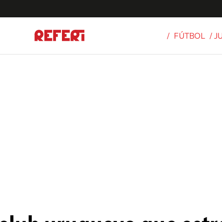
/
FÚTBOL
/ 
Olímpicos
S
tbol
g
ortivo