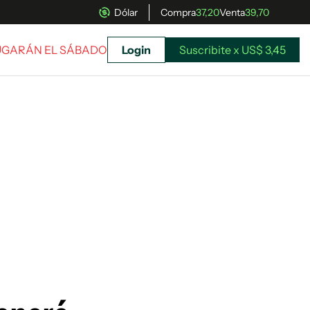
Dólar
Compra
37,20
Venta
39,70
JUGARÁN EL SÁBADO
Login
Suscribite x US$ 3,45
uscríbete ahora a El Observador y elegí hasta
donde llegar.
Suscribite x US$ 3,45