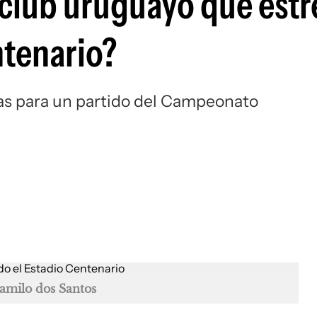
r club uruguayo que est
Si
ntenario?
tas para un partido del Campeonato
amilo dos Santos