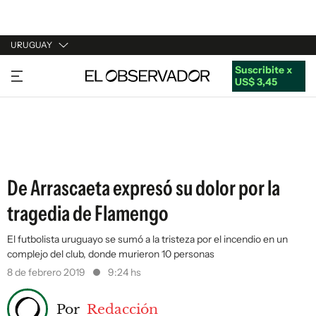
URUGUAY
Suscribite x
URUGUAY
US$ 3,45
ARGENTINA
ESPAÑA
ESTADOS UNIDOS
De Arrascaeta expresó su dolor por la
tragedia de Flamengo
El futbolista uruguayo se sumó a la tristeza por el incendio en un
complejo del club, donde murieron 10 personas
8 de febrero 2019
9:24 hs
Por
Redacción