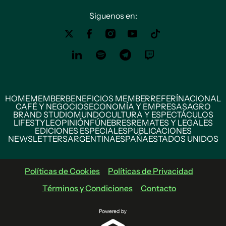
Siguenos en:
HOME
MEMBER
BENEFICIOS MEMBER
REFERÍ
NACIONAL
CAFÉ Y NEGOCIOS
ECONOMÍA Y EMPRESAS
AGRO
BRAND STUDIO
MUNDO
CULTURA Y ESPECTÁCULOS
LIFESTYLE
OPINIÓN
FÚNEBRES
REMATES Y LEGALES
EDICIONES ESPECIALES
PUBLICACIONES
NEWSLETTERS
ARGENTINA
ESPAÑA
ESTADOS UNIDOS
Políticas de Cookies
Políticas de Privacidad
Términos y Condiciones
Contacto