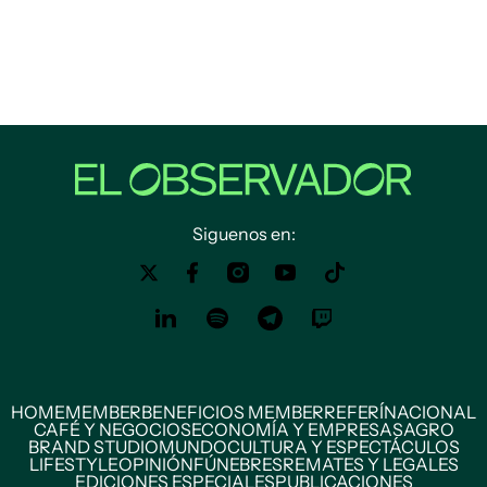
Siguenos en:
HOME
MEMBER
BENEFICIOS MEMBER
REFERÍ
NACIONAL
CAFÉ Y NEGOCIOS
ECONOMÍA Y EMPRESAS
AGRO
BRAND STUDIO
MUNDO
CULTURA Y ESPECTÁCULOS
LIFESTYLE
OPINIÓN
FÚNEBRES
REMATES Y LEGALES
EDICIONES ESPECIALES
PUBLICACIONES