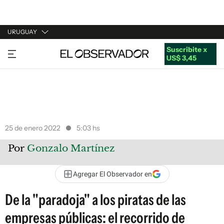
URUGUAY
Suscribite x
URUGUAY
US$ 3,45
ARGENTINA
ESPAÑA
ESTADOS UNIDOS
25 de enero 2022
5:03 hs
Por
Gonzalo Martínez
Agregar El Observador en
De la "paradoja" a los piratas de las
empresas públicas: el recorrido de