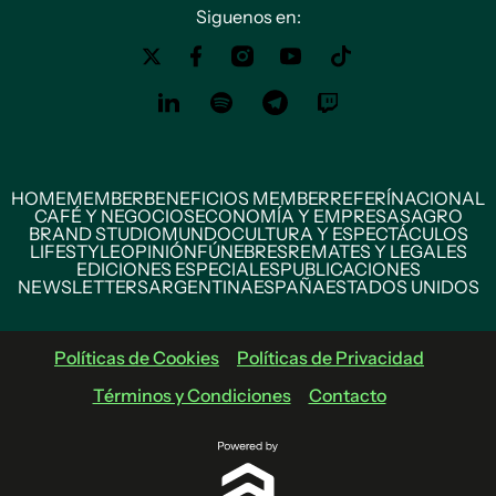
Siguenos en:
HOME
MEMBER
BENEFICIOS MEMBER
REFERÍ
NACIONAL
CAFÉ Y NEGOCIOS
ECONOMÍA Y EMPRESAS
AGRO
BRAND STUDIO
MUNDO
CULTURA Y ESPECTÁCULOS
LIFESTYLE
OPINIÓN
FÚNEBRES
REMATES Y LEGALES
EDICIONES ESPECIALES
PUBLICACIONES
NEWSLETTERS
ARGENTINA
ESPAÑA
ESTADOS UNIDOS
Políticas de Cookies
Políticas de Privacidad
Términos y Condiciones
Contacto