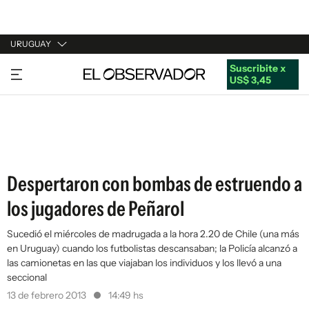
URUGUAY
Suscribite x
URUGUAY
US$ 3,45
ARGENTINA
ESPAÑA
ESTADOS UNIDOS
Despertaron con bombas de estruendo a
los jugadores de Peñarol
Sucedió el miércoles de madrugada a la hora 2.20 de Chile (una más
en Uruguay) cuando los futbolistas descansaban; la Policía alcanzó a
las camionetas en las que viajaban los individuos y los llevó a una
seccional
13 de febrero 2013
14:49 hs