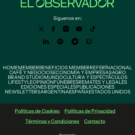
Siguenos en:
HOME
MEMBER
BENEFICIOS MEMBER
REFERÍ
NACIONAL
CAFÉ Y NEGOCIOS
ECONOMÍA Y EMPRESAS
AGRO
BRAND STUDIO
MUNDO
CULTURA Y ESPECTÁCULOS
LIFESTYLE
OPINIÓN
FÚNEBRES
REMATES Y LEGALES
EDICIONES ESPECIALES
PUBLICACIONES
NEWSLETTERS
ARGENTINA
ESPAÑA
ESTADOS UNIDOS
Políticas de Cookies
Políticas de Privacidad
Términos y Condiciones
Contacto