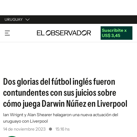
URUGUAY
Suscribite x
URUGUAY
US$ 3,45
ARGENTINA
ESPAÑA
ESTADOS UNIDOS
Dos glorias del fútbol inglés fueron
contundentes con sus juicios sobre
cómo juega Darwin Núñez en Liverpool
Ian Wrignt y Alan Shearer halagaron una nueva actuación del
uruguayo con Liverpool
14 de noviembre 2023
15:16 hs