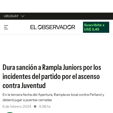
URUGUAY
Suscribite x
URUGUAY
US$ 3,45
ARGENTINA
ESPAÑA
ESTADOS UNIDOS
Dura sanción a Rampla Juniors por los
incidentes del partido por el ascenso
contra Juventud
En la tercera fecha del Apertura, Rampla es local contra Peñarol y
deberá jugar a puertas cerradas
6 de febrero 2024
9:38 hs