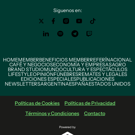
Siguenos en:
HOME
MEMBER
BENEFICIOS MEMBER
REFERÍ
NACIONAL
CAFÉ Y NEGOCIOS
ECONOMÍA Y EMPRESAS
AGRO
BRAND STUDIO
MUNDO
CULTURA Y ESPECTÁCULOS
LIFESTYLE
OPINIÓN
FÚNEBRES
REMATES Y LEGALES
EDICIONES ESPECIALES
PUBLICACIONES
NEWSLETTERS
ARGENTINA
ESPAÑA
ESTADOS UNIDOS
Políticas de Cookies
Políticas de Privacidad
Términos y Condiciones
Contacto