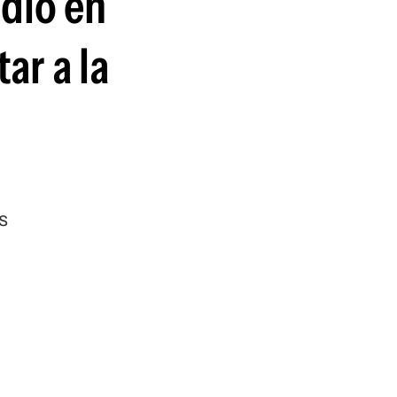
ndió en
guenos en:
ar a la
s