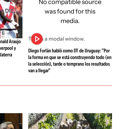
No compatible source
was found for this
media.
This is a modal window.
nald Araujo
verpool y
Diego Forlán habló como DT de Uruguay: "Por
laterra
la forma en que se está construyendo todo (en
la selección), tarde o temprano los resultados
van a llegar"