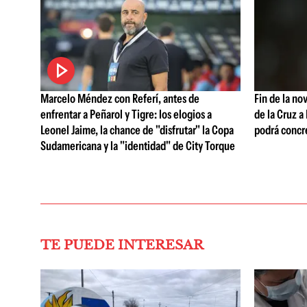
Marcelo Méndez con Referí, antes de
Fin de la no
enfrentar a Peñarol y Tigre: los elogios a
de la Cruz a
Leonel Jaime, la chance de "disfrutar" la Copa
podrá concr
Sudamericana y la "identidad" de City Torque
TE PUEDE INTERESAR