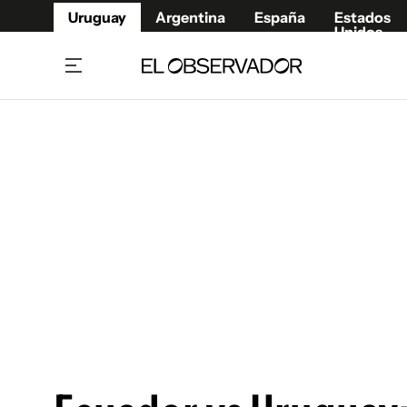
Uruguay
Argentina
España
Estados
Unidos
Home
Juegos 
Referí
Rugby
Fútbol
Básque
Mundial 2026
Tenis
Resultados Deportivos
Runnin
Fútbol internacional
Polidep
Copa Libertadores
Motor