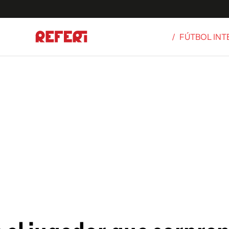
/
FÚTBOL IN
Olímpicos
S
tbol
g
ortivo