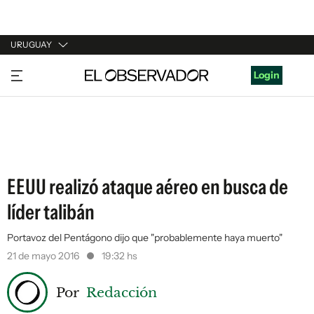
URUGUAY
URUGUAY
Login
ARGENTINA
ESPAÑA
ESTADOS UNIDOS
EEUU realizó ataque aéreo en busca de
líder talibán
Portavoz del Pentágono dijo que "probablemente haya muerto"
21 de mayo 2016
19:32 hs
Por
Redacción