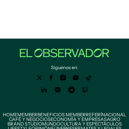
Siguenos en:
HOME
MEMBER
BENEFICIOS MEMBER
REFERÍ
NACIONAL
CAFÉ Y NEGOCIOS
ECONOMÍA Y EMPRESAS
AGRO
BRAND STUDIO
MUNDO
CULTURA Y ESPECTÁCULOS
LIFESTYLE
OPINIÓN
FÚNEBRES
REMATES Y LEGALES