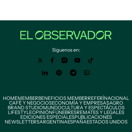
Siguenos en:
HOME
MEMBER
BENEFICIOS MEMBER
REFERÍ
NACIONAL
CAFÉ Y NEGOCIOS
ECONOMÍA Y EMPRESAS
AGRO
BRAND STUDIO
MUNDO
CULTURA Y ESPECTÁCULOS
LIFESTYLE
OPINIÓN
FÚNEBRES
REMATES Y LEGALES
EDICIONES ESPECIALES
PUBLICACIONES
NEWSLETTERS
ARGENTINA
ESPAÑA
ESTADOS UNIDOS