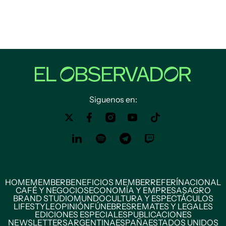
Siguenos en:
HOME
MEMBER
BENEFICIOS MEMBER
REFERÍ
NACIONAL
CAFÉ Y NEGOCIOS
ECONOMÍA Y EMPRESAS
AGRO
BRAND STUDIO
MUNDO
CULTURA Y ESPECTÁCULOS
LIFESTYLE
OPINIÓN
FÚNEBRES
REMATES Y LEGALES
EDICIONES ESPECIALES
PUBLICACIONES
NEWSLETTERS
ARGENTINA
ESPAÑA
ESTADOS UNIDOS