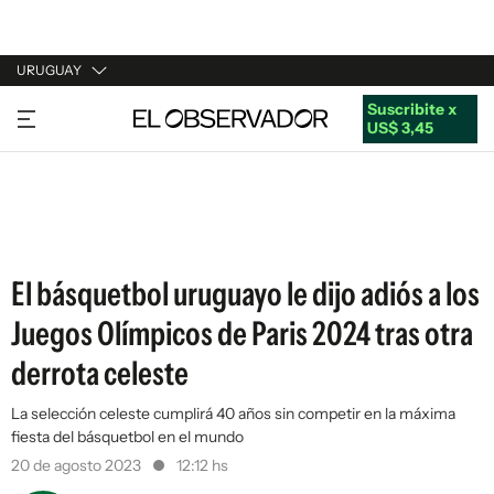
URUGUAY
Suscribite x
URUGUAY
US$ 3,45
ARGENTINA
ESPAÑA
ESTADOS UNIDOS
El básquetbol uruguayo le dijo adiós a los
Juegos Olímpicos de Paris 2024 tras otra
derrota celeste
La selección celeste cumplirá 40 años sin competir en la máxima
fiesta del básquetbol en el mundo
20 de agosto 2023
12:12 hs