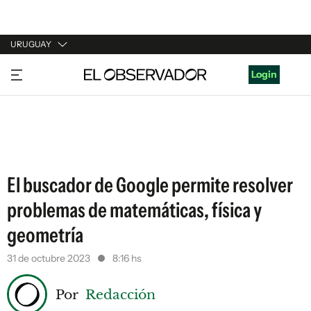
URUGUAY
URUGUAY
Login
ARGENTINA
ESPAÑA
ESTADOS UNIDOS
El buscador de Google permite resolver
problemas de matemáticas, física y
geometría
31 de octubre 2023
8:16 hs
Por
Redacción