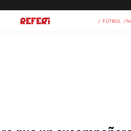
/
FÚTBOL
/ 
Olímpicos
S
tbol
g
ortivo