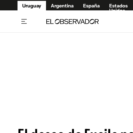
Uruguay
Argentina
España
Estados
Unidos
Home
Juegos 
Referí
Rugby
Fútbol
Básque
Mundial 2026
Tenis
Resultados Deportivos
Runnin
Fútbol internacional
Polidep
Copa Libertadores
Motor