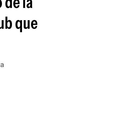
 de la
guenos en:
lub que
ya