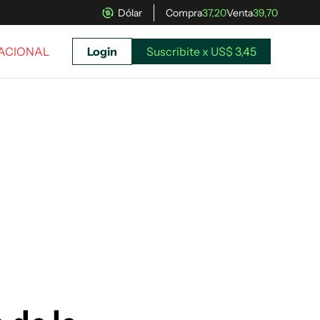
Dólar
Compra
37,20
Venta
39,70
NACIONAL
Login
Suscribite x US$ 3,45
uscríbete ahora a El Observador y elegí hasta
donde llegar.
Suscribite x US$ 3,45