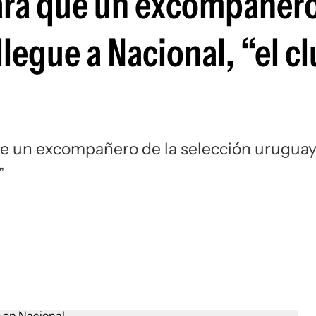
para que un excompañero
Si
legue a Nacional, “el c
que un excompañero de la selección urugua
”