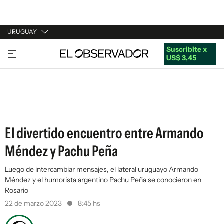
URUGUAY
Suscribite x
URUGUAY
US$ 3,45
ARGENTINA
ESPAÑA
ESTADOS UNIDOS
El divertido encuentro entre Armando
Méndez y Pachu Peña
Luego de intercambiar mensajes, el lateral uruguayo Armando
Méndez y el humorista argentino Pachu Peña se conocieron en
Rosario
22 de marzo 2023
8:45 hs