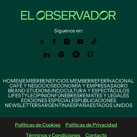
Siguenos en:
HOME
MEMBER
BENEFICIOS MEMBER
REFERÍ
NACIONAL
CAFÉ Y NEGOCIOS
ECONOMÍA Y EMPRESAS
AGRO
BRAND STUDIO
MUNDO
CULTURA Y ESPECTÁCULOS
LIFESTYLE
OPINIÓN
FÚNEBRES
REMATES Y LEGALES
EDICIONES ESPECIALES
PUBLICACIONES
NEWSLETTERS
ARGENTINA
ESPAÑA
ESTADOS UNIDOS
Políticas de Cookies
Políticas de Privacidad
Términos y Condiciones
Contacto