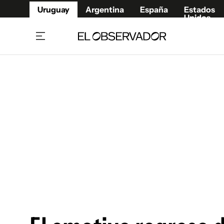
Uruguay
Argentina
España
Estados
Unidos
Home
Juegos 
Referí
Rugby
Fútbol
Básque
Mundial 2026
Tenis
Resultados Deportivos
Runnin
Fútbol internacional
Polidep
Copa Libertadores
Motor