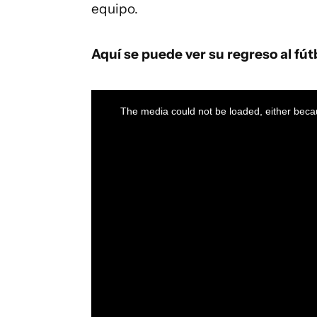
equipo.
Aquí se puede ver su regreso al fút
This
is
a
The media could not be loaded, either becau
modal
window.