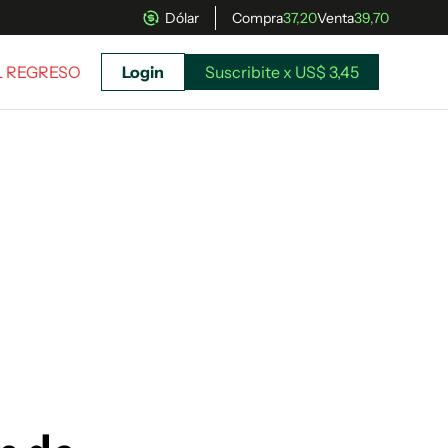
Dólar
Compra
37,20
Venta
39,70
EL REGRESO
Login
Suscribite x US$ 3,45
uscríbete ahora a El Observador y elegí hasta
donde llegar.
Suscribite x US$ 3,45