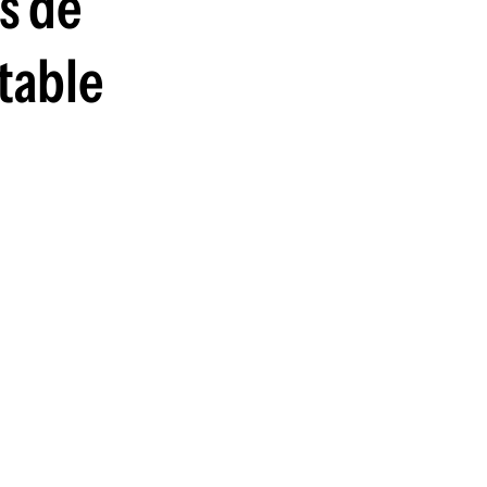
s de
guenos en:
table
u