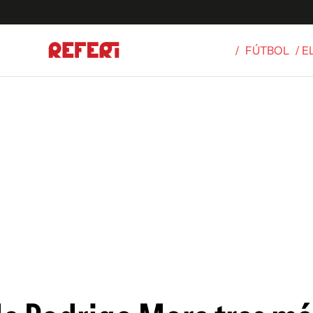
/
FÚTBOL
/ 
Olímpicos
S
tbol
g
ortivo