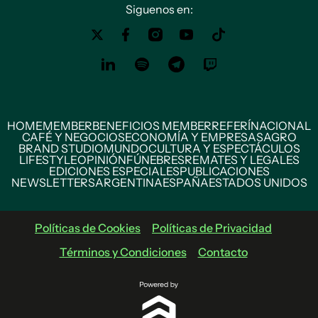
Siguenos en:
HOME
MEMBER
BENEFICIOS MEMBER
REFERÍ
NACIONAL
CAFÉ Y NEGOCIOS
ECONOMÍA Y EMPRESAS
AGRO
BRAND STUDIO
MUNDO
CULTURA Y ESPECTÁCULOS
LIFESTYLE
OPINIÓN
FÚNEBRES
REMATES Y LEGALES
EDICIONES ESPECIALES
PUBLICACIONES
NEWSLETTERS
ARGENTINA
ESPAÑA
ESTADOS UNIDOS
Políticas de Cookies
Políticas de Privacidad
Términos y Condiciones
Contacto