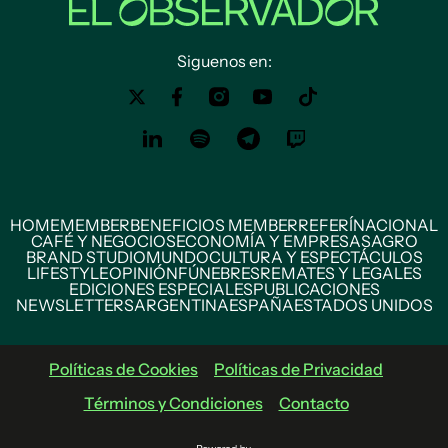
Siguenos en:
HOME
MEMBER
BENEFICIOS MEMBER
REFERÍ
NACIONAL
CAFÉ Y NEGOCIOS
ECONOMÍA Y EMPRESAS
AGRO
BRAND STUDIO
MUNDO
CULTURA Y ESPECTÁCULOS
LIFESTYLE
OPINIÓN
FÚNEBRES
REMATES Y LEGALES
EDICIONES ESPECIALES
PUBLICACIONES
NEWSLETTERS
ARGENTINA
ESPAÑA
ESTADOS UNIDOS
Políticas de Cookies
Políticas de Privacidad
Términos y Condiciones
Contacto