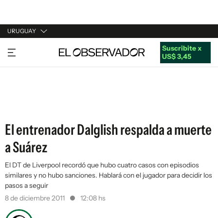
URUGUAY
Suscribite x
URUGUAY
US$ 3,45
ARGENTINA
ESPAÑA
ESTADOS UNIDOS
El entrenador Dalglish respalda a muerte
a Suárez
El DT de Liverpool recordó que hubo cuatro casos con episodios
similares y no hubo sanciones. Hablará con el jugador para decidir los
pasos a seguir
8 de diciembre 2011
12:08 hs