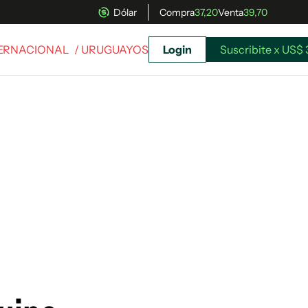
Dólar
Compra
37,20
Venta
39,70
TERNACIONAL
/ URUGUAYOS
Login
Suscribite x US$ 
uscríbete ahora a El Observador y elegí hasta
donde llegar.
Suscribite x US$ 3,45