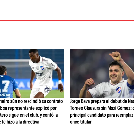
eiro aún no rescindió su contrato
Jorge Bava prepara el debut de Nac
: su representante explicó por
Torneo Clausura sin Maxi Gómez: q
tero sigue en el club, y contó la
principal candidato para reemplaza
le hizo a la directiva
once titular