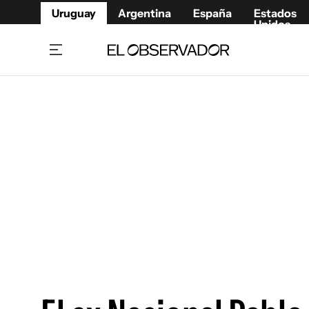
Uruguay
Argentina
España
Estados
Unidos
Home
Juegos 
Referí
Rugby
Fútbol
Básque
Mundial 2026
Tenis
Resultados Deportivos
Runnin
Fútbol internacional
Polidep
Copa Libertadores
Motor