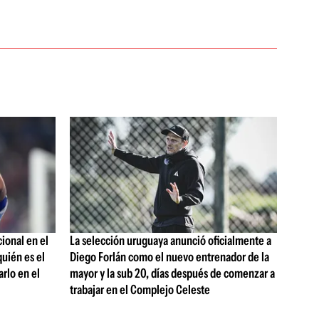
ional en el
La selección uruguaya anunció oficialmente a
uién es el
Diego Forlán como el nuevo entrenador de la
rlo en el
mayor y la sub 20, días después de comenzar a
trabajar en el Complejo Celeste