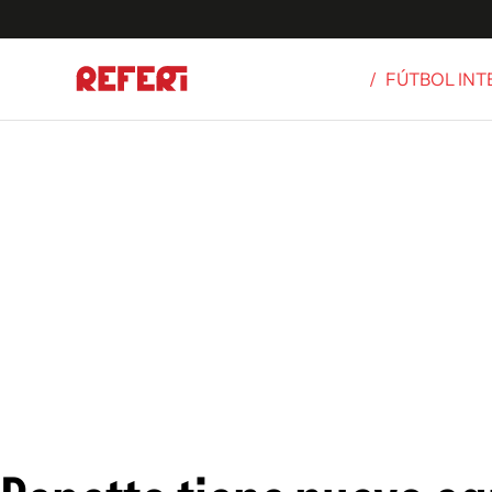
/
FÚTBOL IN
Olímpicos
S
tbol
g
ortivo