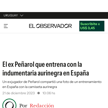
URUGUAY
Suscribite x
URUGUAY
US$ 3,45
ARGENTINA
ESPAÑA
ESTADOS UNIDOS
El ex Peñarol que entrena con la
indumentaria aurinegra en España
Un exjugador de Peñarol compartió una foto de un entrenamiento
en España con la camiseta aurinegra
21 de diciembre 2023
10:06 hs
Por
Redacción