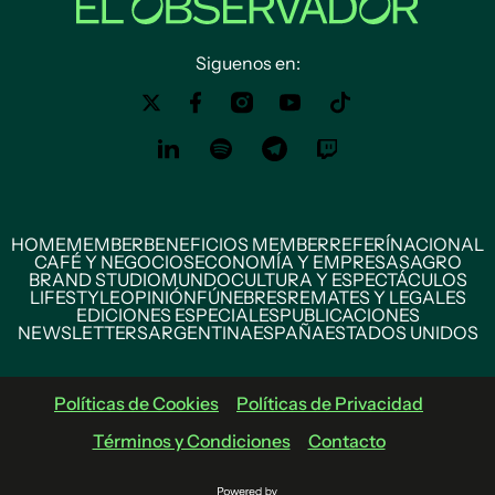
Siguenos en:
HOME
MEMBER
BENEFICIOS MEMBER
REFERÍ
NACIONAL
CAFÉ Y NEGOCIOS
ECONOMÍA Y EMPRESAS
AGRO
BRAND STUDIO
MUNDO
CULTURA Y ESPECTÁCULOS
LIFESTYLE
OPINIÓN
FÚNEBRES
REMATES Y LEGALES
EDICIONES ESPECIALES
PUBLICACIONES
NEWSLETTERS
ARGENTINA
ESPAÑA
ESTADOS UNIDOS
Políticas de Cookies
Políticas de Privacidad
Términos y Condiciones
Contacto