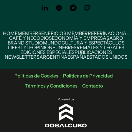
HOME
MEMBER
BENEFICIOS MEMBER
REFERÍ
NACIONAL
CAFÉ Y NEGOCIOS
ECONOMÍA Y EMPRESAS
AGRO
BRAND STUDIO
MUNDO
CULTURA Y ESPECTÁCULOS
LIFESTYLE
OPINIÓN
FÚNEBRES
REMATES Y LEGALES
EDICIONES ESPECIALES
PUBLICACIONES
NEWSLETTERS
ARGENTINA
ESPAÑA
ESTADOS UNIDOS
Políticas de Cookies
Políticas de Privacidad
Términos y Condiciones
Contacto