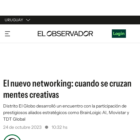
URUGUAY
URUGUAY
Login
ARGENTINA
ESPAÑA
ESTADOS UNIDOS
El nuevo networking: cuando se cruzan
mentes creativas
Distrito El Globo desarrolló un encuentro con la participación de
prestigiosos aliados estratégicos como BrainLoigic AI, Movistar y
TDT Global
24 de octubre 2023
10:32 hs