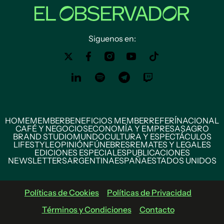
Siguenos en:
HOME
MEMBER
BENEFICIOS MEMBER
REFERÍ
NACIONAL
CAFÉ Y NEGOCIOS
ECONOMÍA Y EMPRESAS
AGRO
BRAND STUDIO
MUNDO
CULTURA Y ESPECTÁCULOS
LIFESTYLE
OPINIÓN
FÚNEBRES
REMATES Y LEGALES
EDICIONES ESPECIALES
PUBLICACIONES
NEWSLETTERS
ARGENTINA
ESPAÑA
ESTADOS UNIDOS
Políticas de Cookies
Políticas de Privacidad
Términos y Condiciones
Contacto