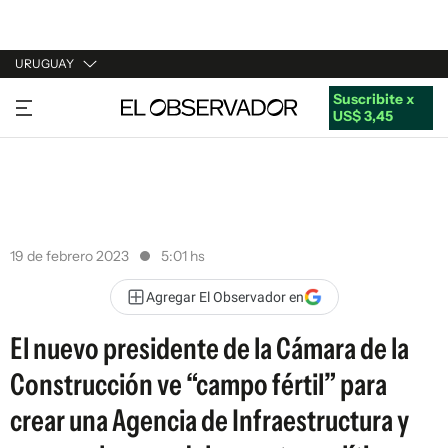
URUGUAY
Suscribite x
URUGUAY
US$ 3,45
ARGENTINA
ESPAÑA
ESTADOS UNIDOS
19 de febrero 2023
5:01 hs
Agregar El Observador en
El nuevo presidente de la Cámara de la
Construcción ve “campo fértil” para
crear una Agencia de Infraestructura y