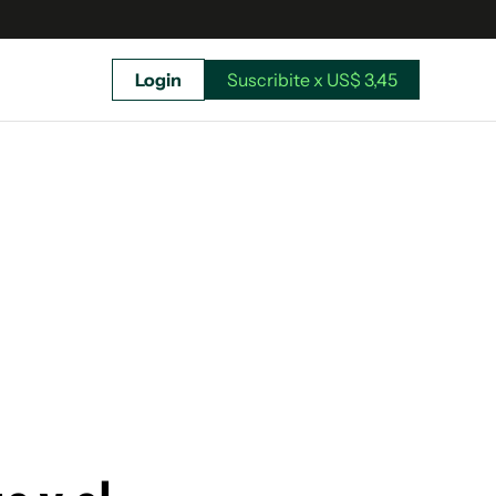
Login
Suscribite x US$ 3,45
uscríbete ahora a El Observador y elegí hasta
donde llegar.
Suscribite x US$ 3,45