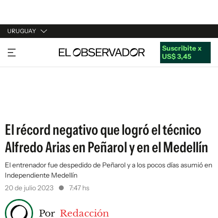
URUGUAY
Suscribite x
URUGUAY
US$ 3,45
ARGENTINA
ESPAÑA
ESTADOS UNIDOS
El récord negativo que logró el técnico
Alfredo Arias en Peñarol y en el Medellín
El entrenador fue despedido de Peñarol y a los pocos días asumió en
Independiente Medellín
20 de julio 2023
7:47 hs
Por
Redacción