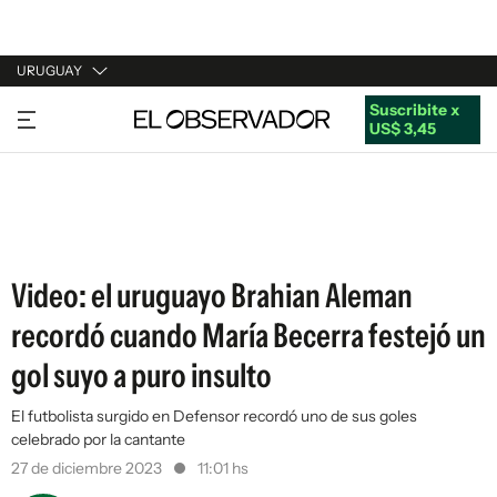
URUGUAY
Suscribite x
URUGUAY
US$ 3,45
ARGENTINA
ESPAÑA
ESTADOS UNIDOS
Video: el uruguayo Brahian Aleman
recordó cuando María Becerra festejó un
gol suyo a puro insulto
El futbolista surgido en Defensor recordó uno de sus goles
celebrado por la cantante
27 de diciembre 2023
11:01 hs