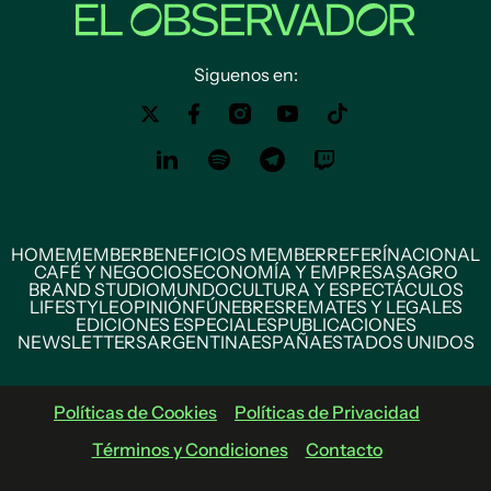
Siguenos en:
HOME
MEMBER
BENEFICIOS MEMBER
REFERÍ
NACIONAL
CAFÉ Y NEGOCIOS
ECONOMÍA Y EMPRESAS
AGRO
BRAND STUDIO
MUNDO
CULTURA Y ESPECTÁCULOS
LIFESTYLE
OPINIÓN
FÚNEBRES
REMATES Y LEGALES
EDICIONES ESPECIALES
PUBLICACIONES
NEWSLETTERS
ARGENTINA
ESPAÑA
ESTADOS UNIDOS
Políticas de Cookies
Políticas de Privacidad
Términos y Condiciones
Contacto