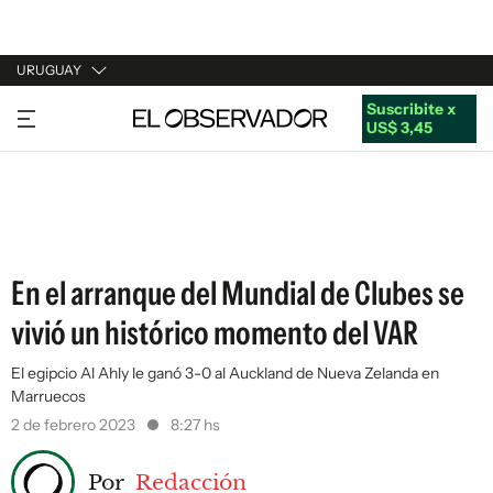
URUGUAY
Suscribite x
URUGUAY
US$ 3,45
ARGENTINA
ESPAÑA
ESTADOS UNIDOS
En el arranque del Mundial de Clubes se
vivió un histórico momento del VAR
El egipcio Al Ahly le ganó 3-0 al Auckland de Nueva Zelanda en
Marruecos
2 de febrero 2023
8:27 hs
Por
Redacción