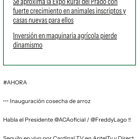
Se aproxima la Expo Rural del Prado con
fuerte crecimiento en animales inscriptos y
casas nuevas para ellos
Inversión en maquinaria agrícola pierde
dinamismo
#AHORA
••• Inauguración cosecha de arroz
Habla el Presidente
@ACAoficial
/
@FreddyLago
‼️
Seguilo en vivo por Cardinal TV en AntelTv y Direct