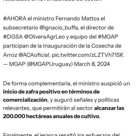
#AHORA
el ministro Fernando Mattos el
subsecretario
@ignacio_buffa
, el director de
#DGSA
@OliveraAgrLeo
y equipo del
#MGAP
participan de la Inauguración de la Cosecha de
Arroz
@ACAoficial
.
pic.twitter.com/zLZTVh71SK
— MGAP (@MGAPUruguay)
March 8, 2024
De forma complementaria, el ministro auspició un
inicio de zafra positivo en términos de
comercialización
, y auguró señales y políticas
relevantes, que permitirán al sector
alcanzar las
200.000 hectáreas anuales de cultivo
.
Finalmente, el jerarca resaltó los esfuerzos del