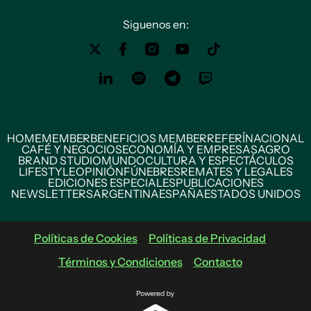
Siguenos en:
HOME
MEMBER
BENEFICIOS MEMBER
REFERÍ
NACIONAL
CAFÉ Y NEGOCIOS
ECONOMÍA Y EMPRESAS
AGRO
BRAND STUDIO
MUNDO
CULTURA Y ESPECTÁCULOS
LIFESTYLE
OPINIÓN
FÚNEBRES
REMATES Y LEGALES
EDICIONES ESPECIALES
PUBLICACIONES
NEWSLETTERS
ARGENTINA
ESPAÑA
ESTADOS UNIDOS
Políticas de Cookies
Políticas de Privacidad
Términos y Condiciones
Contacto