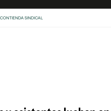
 CONTIENDA SINDICAL
e
S
n
es
Siguenos en:
 y Legales
es especiales
ciones
ters
ina
 Unidos