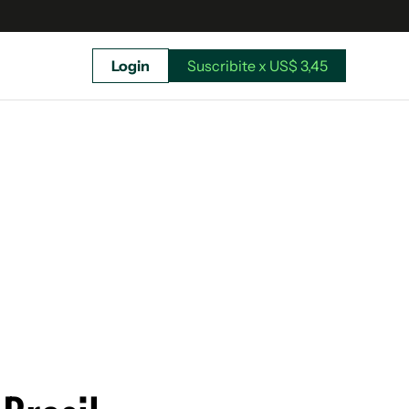
Login
Suscribite x US$ 3,45
uscríbete ahora a El Observador y elegí hasta
donde llegar.
Suscribite x US$ 3,45