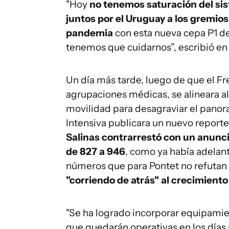
"Hoy
no tenemos saturación del sis
juntos por el Uruguay a los gremios
pandemia
con esta nueva cepa P1 d
tenemos que cuidarnos”, escribió en 
Un día más tarde, luego de que el Fr
agrupaciones médicas, se alineara a
movilidad para desagraviar el panor
Intensiva publicara un nuevo reporte
Salinas contrarrestó con un anun
de 827 a 946
, como ya había adelan
números que para Pontet no refutan
"corriendo de atrás" al crecimient
"Se ha logrado incorporar equipami
que quedarán operativas en los días