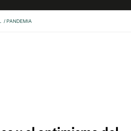
L
/ PANDEMIA
e
S
n
es
Siguenos en:
 y Legales
es especiales
ciones
ters
ina
 Unidos