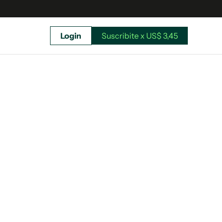
Login
Suscribite x US$ 3,45
uscríbete ahora a El Observador y elegí hasta
donde llegar.
Suscribite x US$ 3,45