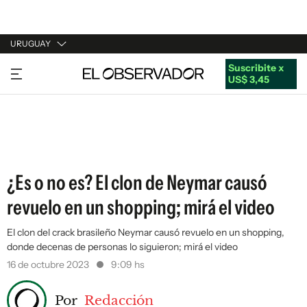
URUGUAY
Suscribite x
URUGUAY
US$ 3,45
ARGENTINA
ESPAÑA
ESTADOS UNIDOS
¿Es o no es? El clon de Neymar causó
revuelo en un shopping; mirá el video
El clon del crack brasileño Neymar causó revuelo en un shopping,
donde decenas de personas lo siguieron; mirá el video
16 de octubre 2023
9:09 hs
Por
Redacción