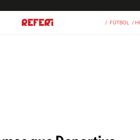
/
FÚTBOL
/ H
Olímpicos
S
tbol
g
ortivo