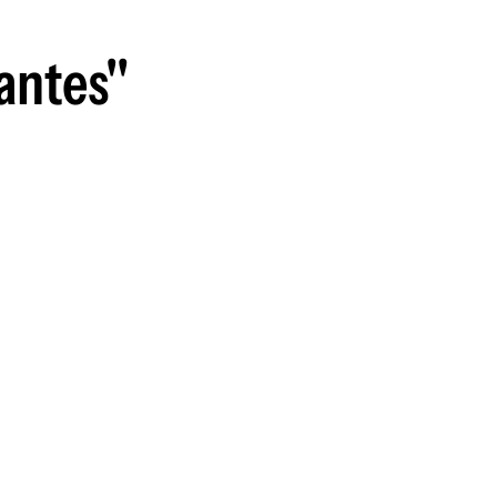
guenos en:
antes"