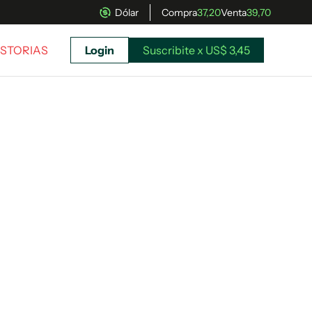
Dólar
Compra
37,20
Venta
39,70
ISTORIAS
Login
Suscribite x US$ 3,45
uscríbete ahora a El Observador y elegí hasta
donde llegar.
Suscribite x US$ 3,45