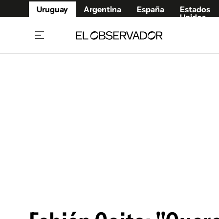
Uruguay
Argentina
España
Estados
Unidos
Home
Juegos 
Referí
Rugby
Fútbol
Básque
Mundial 2026
Tenis
Resultados Deportivos
Runnin
Fútbol internacional
Polidep
Copa Libertadores
Motor