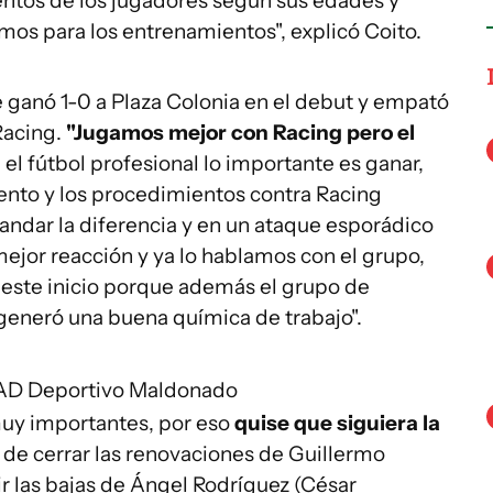
ntos de los jugadores según sus edades y
mos para los entrenamientos", explicó Coito.
ganó 1-0 a Plaza Colonia en el debut y empató
Racing.
"Jugamos mejor con Racing pero el
 el fútbol profesional lo importante es ganar,
iento y los procedimientos contra Racing
ndar la diferencia y en un ataque esporádico
jor reacción y ya lo hablamos con el grupo,
este inicio porque además el grupo de
generó una buena química de trabajo".
SAD
Deportivo Maldonado
muy importantes, por eso
quise que siguiera la
de cerrar las renovaciones de Guillermo
r las bajas de Ángel Rodríguez (César