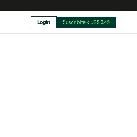
Login
Suscribite x US$ 3,45
uscríbete ahora a El Observador y elegí hasta
donde llegar.
Suscribite x US$ 3,45