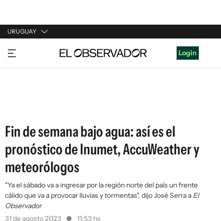
URUGUAY
URUGUAY
Login
ARGENTINA
ESPAÑA
ESTADOS UNIDOS
Fin de semana bajo agua: así es el
pronóstico de Inumet, AccuWeather y
meteorólogos
"Ya el sábado va a ingresar por la región norte del país un frente
cálido que va a provocar lluvias y tormentas", dijo José Serra a
El
Observador
31 de agosto 2023
11:53 hs