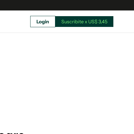
Login
Suscribite x US$ 3,45
uscríbete ahora a El Observador y elegí hasta
donde llegar.
Suscribite x US$ 3,45