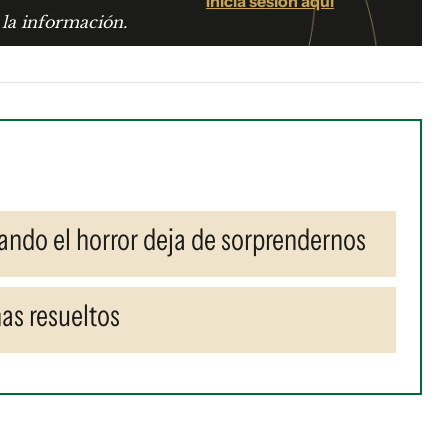
Iniciá sesión aquí
 la información.
uando el horror deja de sorprendernos
as resueltos