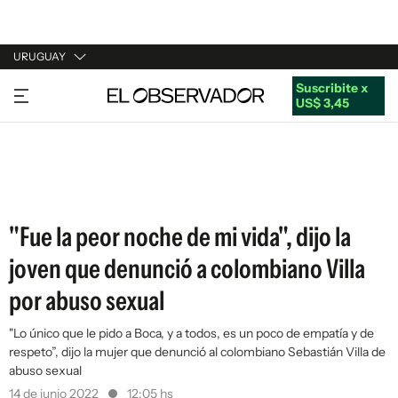
URUGUAY
Suscribite x
URUGUAY
US$ 3,45
ARGENTINA
ESPAÑA
ESTADOS UNIDOS
"Fue la peor noche de mi vida", dijo la
joven que denunció a colombiano Villa
por abuso sexual
"Lo único que le pido a Boca, y a todos, es un poco de empatía y de
respeto”, dijo la mujer que denunció al colombiano Sebastián Villa de
abuso sexual
14 de junio 2022
12:05 hs