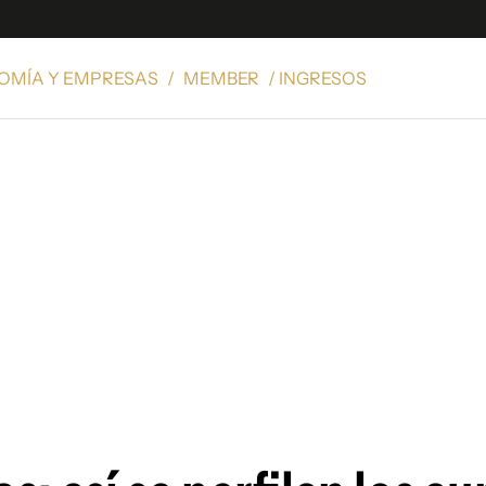
OMÍA Y EMPRESAS
/
MEMBER
/ INGRESOS
e
S
n
es
Siguenos en:
 y Legales
es especiales
ciones
ters
ina
 Unidos