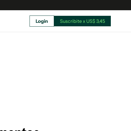
Login
Suscribite x US$ 3,45
uscríbete ahora a El Observador y elegí hasta
donde llegar.
Suscribite x US$ 3,45