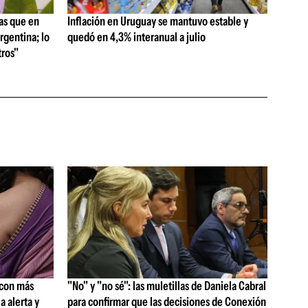
as que en
Inflación en Uruguay se mantuvo estable y
rgentina; lo
quedó en 4,3% interanual a julio
ros"
 con más
"No" y "no sé": las muletillas de Daniela Cabral
a alerta y
para confirmar que las decisiones de Conexión