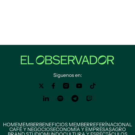
Siguenos en:
HOME
MEMBER
BENEFICIOS MEMBER
REFERÍ
NACIONAL
CAFÉ Y NEGOCIOS
ECONOMÍA Y EMPRESAS
AGRO
BRAND STUDIO
MUNDO
CULTURA Y ESPECTÁCULOS