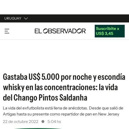
URUGUAY
Suscribite x
URUGUAY
US$ 3,45
ARGENTINA
ESPAÑA
ESTADOS UNIDOS
Gastaba US$ 5.000 por noche y escondía
whisky en las concentraciones: la vida
del Chango Pintos Saldanha
La vida del exfutbolista está llena de anécdotas. Desde que salió de
Artigas hasta su presente como repartidor de pan en New Jersey
22 de octubre 2022
5:04 hs