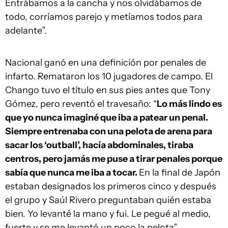
Entrábamos a la cancha y nos olvidábamos de
todo, corríamos parejo y metíamos todos para
adelante”.
Nacional ganó en una definición por penales de
infarto. Remataron los 10 jugadores de campo. El
Chango tuvo el título en sus pies antes que Tony
Gómez, pero reventó el travesaño: “
Lo más lindo es
que yo nunca imaginé que iba a patear un penal.
Siempre entrenaba con una pelota de arena para
sacar los ‘outball’, hacía abdominales, tiraba
centros, pero jamás me puse a tirar penales porque
sabía que nunca me iba a tocar.
En la final de Japón
estaban designados los primeros cinco y después
el grupo y Saúl Rivero preguntaban quién estaba
bien. Yo levanté la mano y fui. Le pegué al medio,
fuerte y se me levantó un poco la pelota”.