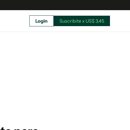
Login
Suscribite x US$ 3,45
uscríbete ahora a El Observador y elegí hasta
donde llegar.
Suscribite x US$ 3,45