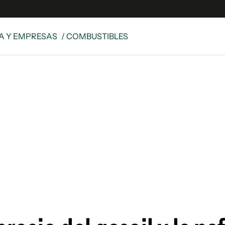
A Y EMPRESAS
/ COMBUSTIBLES
e
S
n
es
Siguenos en:
 y Legales
es especiales
ciones
ters
ina
 Unidos