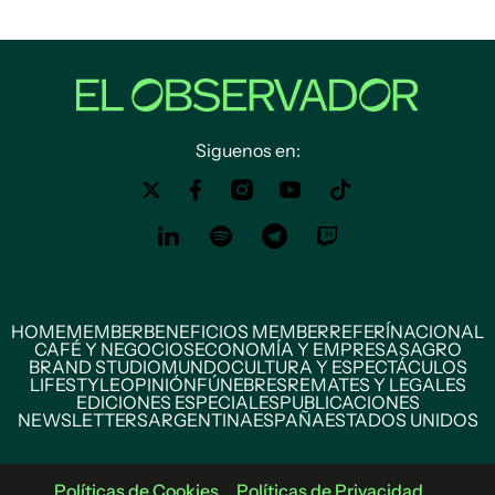
Siguenos en:
HOME
MEMBER
BENEFICIOS MEMBER
REFERÍ
NACIONAL
CAFÉ Y NEGOCIOS
ECONOMÍA Y EMPRESAS
AGRO
BRAND STUDIO
MUNDO
CULTURA Y ESPECTÁCULOS
LIFESTYLE
OPINIÓN
FÚNEBRES
REMATES Y LEGALES
EDICIONES ESPECIALES
PUBLICACIONES
NEWSLETTERS
ARGENTINA
ESPAÑA
ESTADOS UNIDOS
Políticas de Cookies
Políticas de Privacidad