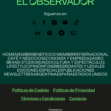
Siguenos en:
HOME
MEMBER
BENEFICIOS MEMBER
REFERÍ
NACIONAL
CAFÉ Y NEGOCIOS
ECONOMÍA Y EMPRESAS
AGRO
BRAND STUDIO
MUNDO
CULTURA Y ESPECTÁCULOS
LIFESTYLE
OPINIÓN
FÚNEBRES
REMATES Y LEGALES
EDICIONES ESPECIALES
PUBLICACIONES
NEWSLETTERS
ARGENTINA
ESPAÑA
ESTADOS UNIDOS
Políticas de Cookies
Políticas de Privacidad
Términos y Condiciones
Contacto