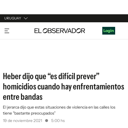
URUGUAY
URUGUAY
Login
ARGENTINA
ESPAÑA
ESTADOS UNIDOS
Heber dijo que “es difícil prever”
homicidios cuando hay enfrentamientos
entre bandas
El jerarca dijo que estas situaciones de violencia en las calles los
tiene "bastante preocupados”
19 de noviembre 2021
5:00 hs