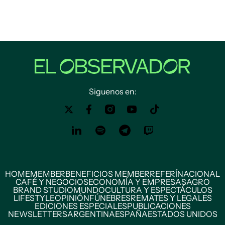
Siguenos en:
HOME
MEMBER
BENEFICIOS MEMBER
REFERÍ
NACIONAL
CAFÉ Y NEGOCIOS
ECONOMÍA Y EMPRESAS
AGRO
BRAND STUDIO
MUNDO
CULTURA Y ESPECTÁCULOS
LIFESTYLE
OPINIÓN
FÚNEBRES
REMATES Y LEGALES
EDICIONES ESPECIALES
PUBLICACIONES
NEWSLETTERS
ARGENTINA
ESPAÑA
ESTADOS UNIDOS