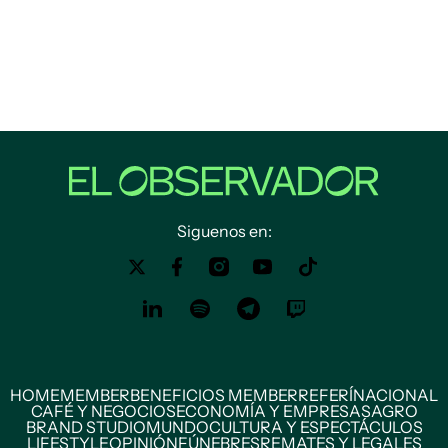
Siguenos en:
HOME
MEMBER
BENEFICIOS MEMBER
REFERÍ
NACIONAL
CAFÉ Y NEGOCIOS
ECONOMÍA Y EMPRESAS
AGRO
BRAND STUDIO
MUNDO
CULTURA Y ESPECTÁCULOS
LIFESTYLE
OPINIÓN
FÚNEBRES
REMATES Y LEGALES